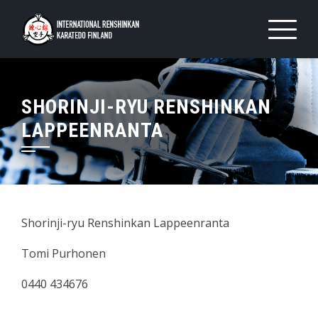
Skip
to
content
SHORINJI-RYU RENSHINKAN
LAPPEENRANTA
Shorinji-ryu Renshinkan Lappeenranta
Tomi Purhonen
0440 434676