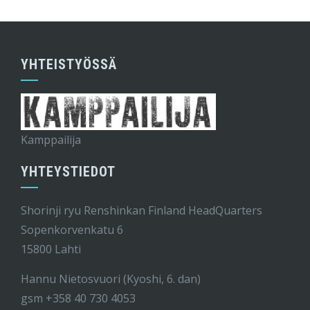
YHTEISTYÖSSÄ
Kamppailija
YHTEYSTIEDOT
Shorinji ryu Renshinkan Finland HeadQuarters
Sopenkorvenkatu 6
15800 Lahti
Hannu Nietosvuori (Kyoshi, 6. dan)
gsm +358 40 730 4053