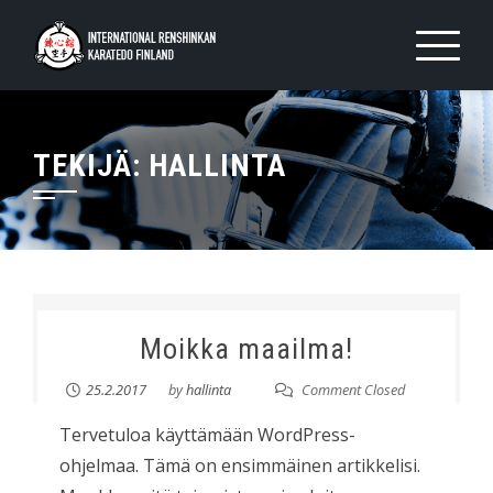
Skip
to
content
TEKIJÄ:
HALLINTA
Moikka maailma!
25.2.2017
by
hallinta
Comment Closed
Tervetuloa käyttämään WordPress-
ohjelmaa. Tämä on ensimmäinen artikkelisi.