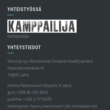
YHTEISTYÖSSÄ
Kamppailija
YHTEYSTIEDOT
Shorinji ryu Renshinkan Finland HeadQuarters
Sopenkorvenkatu 6
15800 Lahti
Hannu Nietosvuori (Kyoshi, 6. dan)
gsm +358 40 730 4053
puh/fax +358 3 7773475
sähköposti: hannu.nietosvuori (ät) shoreikan.net