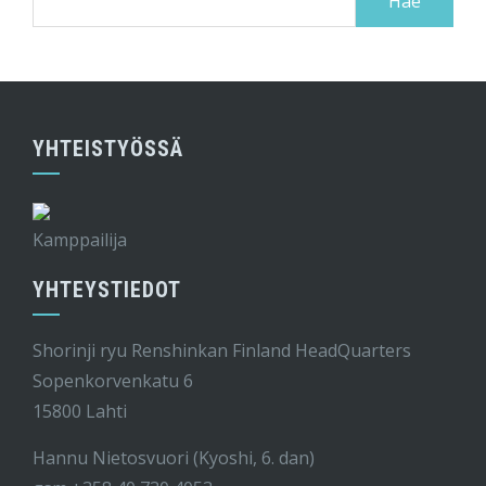
YHTEISTYÖSSÄ
Kamppailija
YHTEYSTIEDOT
Shorinji ryu Renshinkan Finland HeadQuarters
Sopenkorvenkatu 6
15800 Lahti
Hannu Nietosvuori (Kyoshi, 6. dan)